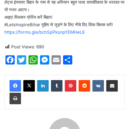
लेट्स इंस्पायर बिहार के नाम से यह अभियान बहुत जल्द वास्तविकता के धरातल पर
भी नजर आएगा।
आइए! मिलकर प्रेरित करें बिहार!
#LetsInspireBihar मुहिम से जुड़ने के लिए नीचे दिए लिंक क्लिक करें!
https://forms.gle/bchSpPksnpYEMHeL6
Post Views:
690
F
T
W
M
E
S
a
w
h
e
m
h
c
itt
at
s
ai
ar
LinkedIn
Tumblr
Pinterest
Reddit
VKontakte
Share via Email
e
er
s
s
l
e
Print
b
A
e
o
p
n
o
p
g
k
er