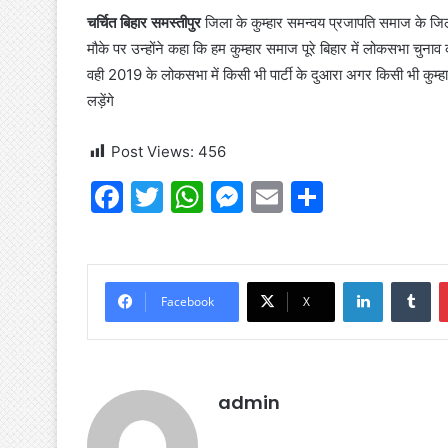
चर्चित बिहार समस्तीपुर
जिला के कुम्हार समन्वय प्रजापति समाज के जिला
मौके पर उन्होंने कहा कि हम कुम्हार समाज पूरे बिहार में लोकसभा चुन
वही 2019 के लोकसभा में किसी भी पार्टी के दुआरा अगर किसी भी कुम
लड़ेंगे
Post Views:
456
F
T
W
M
E
S
a
w
h
e
m
h
c
itt
at
s
ai
ar
e
er
s
s
l
e
LinkedIn
Tu
Facebook
X
b
A
e
o
p
n
o
p
g
admin
k
er