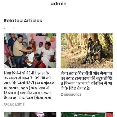
admin
Related Articles
विश्व फिजियोथेरेपी दिवस के
मेगा स्टार चिरंजीवी और मेगा पा
उपलक्ष्य में आज 7-09-18 को
वर स्टार रामचरण की बहुप्रतीक्षि
साई फिजियोथेरेपी (डा Rajeev
त फिल्म “आचार्य” टॉकीज में आ
Kumar Singh )के प्रांगण में
ने के लिए तैयार है।
दिव्यांग हेल्थ और जागरूकता
05/08/2021
कैम्प का आयोजन किया गया
08/09/2018