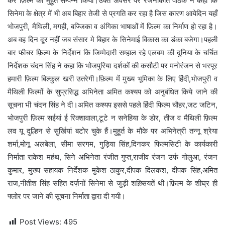
कर फ़िल्म का मुहूर्त सम्पन्न किया।उक्त अवसर पर रजनीकांत पाठक ने कहा कि
सिनेमा के क्षेत्र में भी अब बिहार तेजी से प्रगति कर रहा है जिस कारण आयेदिन यहाँ
भोजपुरी, मैथिली, मगही, बज्जिका व अंगिका भाषाओं में फ़िल्म का निर्माण हो रहा है।
अब वह दिन दूर नहीं जब संसार मे बिहार के सिनेमाई विकास का डंका बजेगा।पहली
बार फीचर फ़िल्म के निर्देशन कि जिम्मेदारी सम्हाल रहे एलबम की दुनिया के चर्चित
निर्देशक चंदन सिंह ने कहा कि भोजपुरिया दर्शकों की कसौटी पर मनोरंजन से भरपूर
हमारी फ़िल्म बिल्कुल खरी उतरेगी।फ़िल्म में मुख्य भूमिका के लिए हिंदी,भोजपुरी व
मैथिली फिल्मों के सुप्रसिद्ध अभिनेता अमित कश्यप को अनुबंधित किये जाने की
सूचना भी चंदन सिंह ने दी।अमित कश्यप इससे पहले हिंदी फिल्म चौहर,जट जटिन,
भोजपुरी फ़िल्म सईयां ई रिक्शावाला,टूटे न सनेहिया के डोर, तीज व मैथिली फ़िल्म
लव यू दुल्हिन से सुर्खियां बटोर चुके हैं।मुहूर्त के मौके पर अभिनेत्री तन्नू श्रेया
शर्मा,मोनू अलबेला, सीमा सरगम, गुड़िया सिंह,दिनकर फिल्मसिटी के कार्यकारी
निर्माता राकेश महंथ, सिने अभिनेता रंजीत गुप्त,राजीव रंजन उर्फ गोलुआ, रंजन
कुमार, मुख्य सहायक निर्देशक मुकेश ठाकुर,दीपक दिलकश, दीपक सिंह,अमित
राज,नीतीश सिंह सहित दर्ज़नों सिनेमा से जुड़ी शख़्सियतें थी।फ़िल्म के शीघ्र ही
फ्लोर पर जाने की सूचना निर्माता द्वारा दी गयी।
Post Views:
495