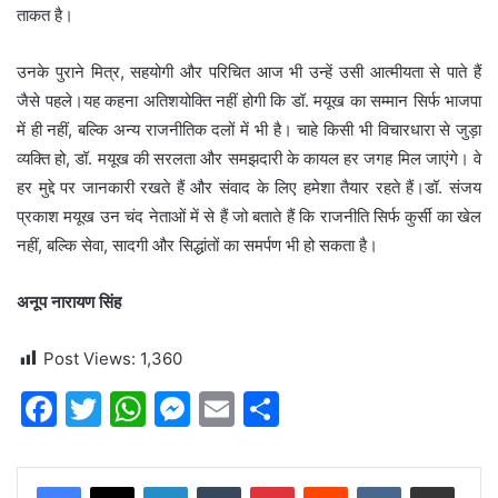
ताकत है।
उनके पुराने मित्र, सहयोगी और परिचित आज भी उन्हें उसी आत्मीयता से पाते हैं
जैसे पहले।यह कहना अतिशयोक्ति नहीं होगी कि डॉ. मयूख का सम्मान सिर्फ भाजपा
में ही नहीं, बल्कि अन्य राजनीतिक दलों में भी है। चाहे किसी भी विचारधारा से जुड़ा
व्यक्ति हो, डॉ. मयूख की सरलता और समझदारी के कायल हर जगह मिल जाएंगे। वे
हर मुद्दे पर जानकारी रखते हैं और संवाद के लिए हमेशा तैयार रहते हैं।डॉ. संजय
प्रकाश मयूख उन चंद नेताओं में से हैं जो बताते हैं कि राजनीति सिर्फ कुर्सी का खेल
नहीं, बल्कि सेवा, सादगी और सिद्धांतों का समर्पण भी हो सकता है।
अनूप नारायण सिंह
Post Views:
1,360
F
T
W
M
E
S
a
w
h
e
m
h
c
itt
at
s
ai
ar
LinkedIn
Tumblr
Pinterest
Reddit
VKontakte
Share via Email