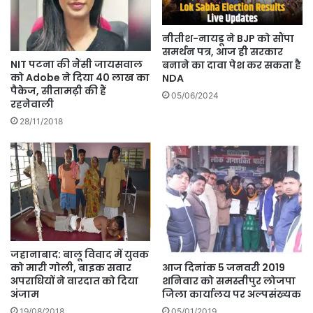
नीतीश-नायडू ने BJP को सौंपा
समर्थन पत्र, आज ही सरकार
NIT पटना की नैंसी जायसवाल
बनाने का दावा पेश कर सकता है
को Adobe ने दिया 40 लाख का
NDA
पैकेज, सीतामढ़ी की हैं
05/06/2024
रहनेवाली
28/11/2018
जहानाबाद: बालू विवाद में युवक
को मारी गोली, बाइक सवार
आज दिनांक 5 जनवरी 2019
अपराधियों ने वारदात को दिया
शनिवार को समस्तीपुर लोजपा
अंजाम
जिला कार्यालय पर अल्पसंख्यक
19/08/2018
05/01/2019