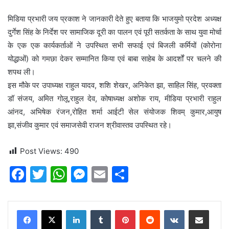
मिडिया प्रभारी जय प्रकाश ने जानकारी देते हुए बताया कि भाजयुमो प्रदेश अध्यक्ष
दुर्गेश सिंह के निर्देश पर सामाजिक दूरी का पालन एवं पूरी सतर्कता के साथ युवा मोर्चा
के एक एक कार्यकर्ताओं ने उपस्थित सभी सफाई एवं बिजली कर्मियों (कोरोना
योद्धाओं) को गमछा देकर सम्मानित किया एवं बाबा साहेब के आदर्शों पर चलने की
शपथ ली।
इस मौके पर उपाध्यक्ष राहुल यादव, शशि शेखर, अनिकेत झा, साहिल सिंह, प्रवक्ता
डॉ संजय, अमित गोलू,राहुल देव, कोषाध्यक्ष अशोक राय, मीडिया प्रभारी राहुल
आंनद, अभिषेक रंजन,रोहित शर्मा आईटी सेल संयोजक शिवम् कुमार,आयुष
झा,संजीव कुमार एवं समाजसेवी राजन श्रीवास्तव उपस्थित रहे।
Post Views:
490
F
T
W
M
E
S
a
w
h
e
m
h
c
itt
at
s
ai
ar
LinkedIn
Tumblr
Pinterest
Reddit
VKontakte
Share via Email
e
er
s
s
l
e