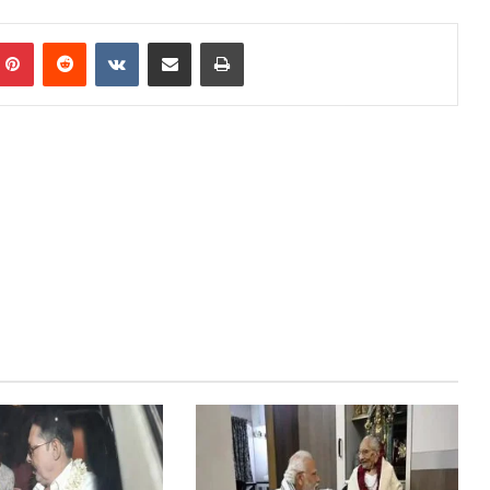
mblr
Pinterest
Reddit
VKontakte
Share via Email
Print