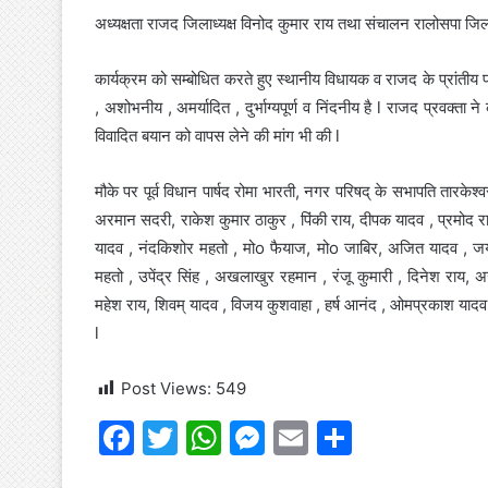
अध्यक्षता राजद जिलाध्यक्ष विनोद कुमार राय तथा संचालन रालोसपा जिला
कार्यक्रम को सम्बोधित करते हुए स्थानीय विधायक व राजद के प्रांती
, अशोभनीय , अमर्यादित , दुर्भाग्यपूर्ण व निंदनीय है l राजद प्रवक्ता न
विवादित बयान को वापस लेने की मांग भी की l
मौके पर पूर्व विधान पार्षद रोमा भारती, नगर परिषद् के सभापति तारकेश्
अरमान सदरी, राकेश कुमार ठाकुर , पिंकी राय, दीपक यादव , प्रमोद रा
यादव , नंदकिशोर महतो , मोo फैयाज, मोo जाबिर, अजित यादव , जयशंक
महतो , उपेंद्र सिंह , अखलाखुर रहमान , रंजू कुमारी , दिनेश राय, अन
महेश राय, शिवम् यादव , विजय कुशवाहा , हर्ष आनंद , ओमप्रकाश या
l
Post Views:
549
F
T
W
M
E
S
a
w
h
e
m
h