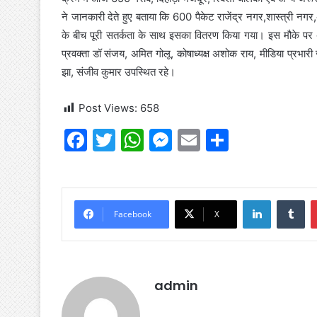
ने जानकारी देते हुए बताया कि 600 पैकेट राजेंद्र नगर,शास्त्री न
के बीच पूरी सतर्कता के साथ इसका वितरण किया गया। इस मौके पर अध
प्रवक्ता डॉ संजय, अमित गोलू, कोषाध्यक्ष अशोक राय, मीडिया प्रभ
झा, संजीव कुमार उपस्थित रहे।
Post Views:
658
F
T
W
M
E
S
a
w
h
e
m
h
c
itt
at
s
ai
ar
e
er
s
s
l
e
LinkedIn
Tu
Facebook
X
b
A
e
o
p
n
o
p
g
admin
k
er