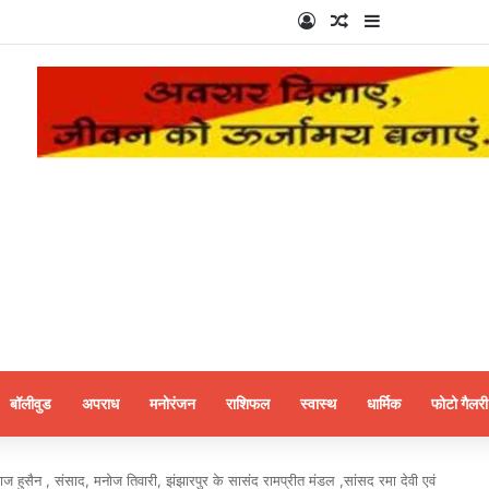
Log In
Random Article
Sidebar
बॉलीवुड
अपराध
मनोरंजन
राशिफल
स्वास्थ
धार्मिक
फोटो गैलरी
हनवाज हुसैन , संसाद, मनोज तिवारी, झंझारपुर के सासंद रामप्रीत मंडल ,सांसद रमा देवी एवं