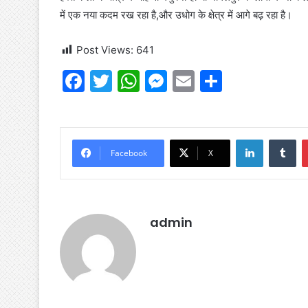
में एक नया कदम रख रहा है,और उधोग के क्षेत्र में आगे बढ़ रहा है।
Post Views:
641
F
T
W
M
E
S
a
w
h
e
m
h
c
itt
at
s
ai
ar
e
er
s
s
l
e
LinkedIn
Tu
Facebook
X
b
A
e
o
p
n
o
p
g
admin
k
er