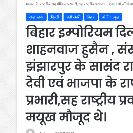
भाजपा के राष्ट्रीय सह मीडिया प्रभारी,सह राष्ट्रीय प्रवक्ता,, एमएलसी डॉ सं
ताज़ा ख़बर
दिल्ली
बड़ी खबरें
बिहार
ब्रेकिंग न्यूज़
बिहार इम्पोरियम दिल्ल
शाहनवाज हुसैन , सं
झंझारपुर के सासंद र
देवी एवं भाजपा के राष
प्रभारी,सह राष्ट्रीय 
मयूख मौजूद थे।