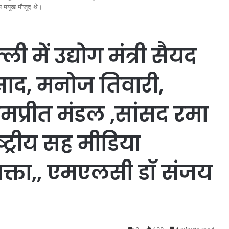
जय मयूख मौजूद थे।
ी में उद्योग मंत्री सैयद
साद, मनोज तिवारी,
ामप्रीत मंडल ,सांसद रमा
्ट्रीय सह मीडिया
प्रवक्ता,, एमएलसी डॉ संजय