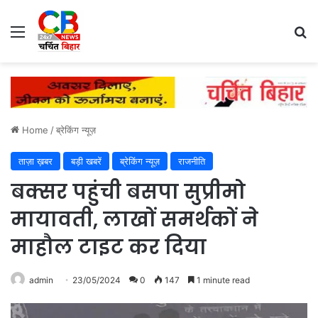
Menu
Se
Home
/
ब्रेकिंग न्यूज़
ताज़ा ख़बर
बड़ी खबरें
ब्रेकिंग न्यूज़
राजनीति
बक्सर पहुंची बसपा सुप्रीमो
मायावती, लाखों समर्थकों ने
माहौल टाइट कर दिया
admin
23/05/2024
0
147
1 minute read