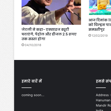
आज दिनांक 1
को चिल्ड्रन पा
जेटली ने कहा- एक्साइज ड्यूटी
समस्तीपुर
घटाएंगे, पेट्रोल और डीजल 2.5 रुपए
12/02/2019
तक सस्ता होगा
04/10/2018
हमारे बारें में
हमसे संपर
coming soon...
Address :-
Hanuman N
Mandir Ro
India.