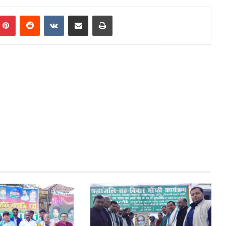
mblr
Pinterest
Reddit
VKontakte
Share via Email
Print