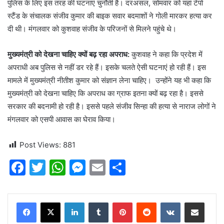
पुलिस के लिए इस तरह की घटनाएं चुनौती है। दरअसल, सोमवार को यहां टेंपो
स्टैंड के संचालक संजीव कुमार की बाइक सवार बदमाशों ने गोली मारकर हत्या कर
दी थी। मंगलवार को कुशवाह संजीव के परिजनों से मिलने पहुंचे थे।
मुख्यमंत्री को देखना चाहिए क्यों बढ़ रहा अपराध:
कुशवाह ने कहा कि प्रदेश में
अपराधी अब पुलिस से नहीं डर रहे हैं। इसके चलते ऐसी घटनाएं हो रही हैं। इस
मामले में मुख्यमंत्री नीतीश कुमार को संज्ञान लेना चाहिए। उन्होंने यह भी कहा कि
मुख्यमंत्री को देखना चाहिए कि अपराध का ग्राफ इतना क्यों बढ़ रहा है। इससे
सरकार की बदनामी हो रही है। इससे पहले संजीव सिन्हा की हत्या से नाराज लोगों ने
मंगलवार को एसपी आवास का घेराव किया।
Post Views:
881
F
T
W
M
E
S
a
w
h
e
m
h
c
itt
at
s
ai
ar
LinkedIn
Tumblr
Pinterest
Reddit
VKontakte
Share via Email
e
er
s
s
l
e