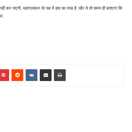
नहीं कर पाएगी. महागठबंधन के पक्ष में हवा का रुख है. खैर ये तो समय ही बताएगा कि
ुआ.
mblr
Pinterest
Reddit
VKontakte
Share via Email
Print