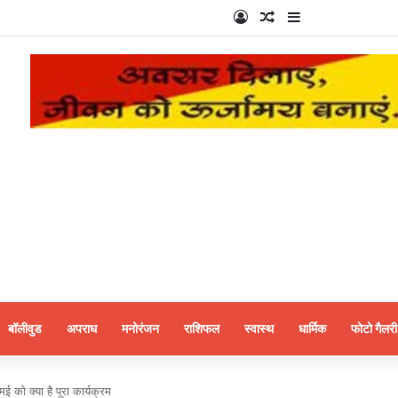
Log In
Random Article
Sidebar
बॉलीवुड
अपराध
मनोरंजन
राशिफल
स्वास्थ
धार्मिक
फोटो गैलरी
मई को क्या है पूरा कार्यक्रम