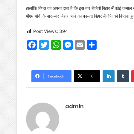
हालांकि विपक्ष का अपना दावा है कि इस बार बीजेपी बिहार में कोई कमाल 
पीएम मोदी के बार-बार बिहार आने का फायदा बिहार बीजेपी को कितना ह
Post Views:
394
F
T
W
M
E
S
a
w
h
e
m
h
c
itt
at
s
ai
ar
e
er
s
s
l
e
LinkedIn
Tu
Facebook
X
b
A
e
o
p
n
o
p
g
admin
k
er