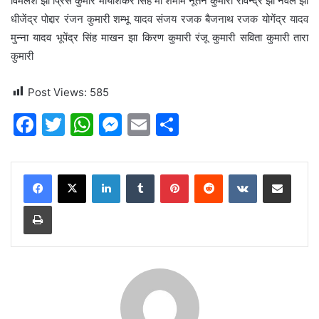
विमलेश झा प्रिंस कुमार मायाशंकर सिंह मो शमीम नूतन कुमारी रविन्द्र झा नवल झा
धीजेंद्र पोद्दार रंजन कुमारी शम्भू यादव संजय रजक बैजनाथ रजक योगेंद्र यादव
मुन्ना यादव भूपेंद्र सिंह माखन झा किरण कुमारी रंजू कुमारी सविता कुमारी तारा
कुमारी
Post Views:
585
F
T
W
M
E
S
a
w
h
e
m
h
c
itt
at
s
ai
ar
LinkedIn
Tumblr
Pinterest
Reddit
VKontakte
Share via Email
e
er
s
s
l
e
Print
b
A
e
o
p
n
o
p
g
k
er