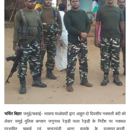
चर्चित बिहार
जमुई/चकाई- भाकपा माओवादी द्वारा आहूत दो दिवसीय नक्सली बंदी को
लेकर जमुई पुलिस कप्तान जगुनाथ रेड्डी जला रेड्डी के निर्देश पर नक्सल
प्रभावित चकाई एवं चन्द्रमंडी थाना इलाके के दुलमपुर,करही,