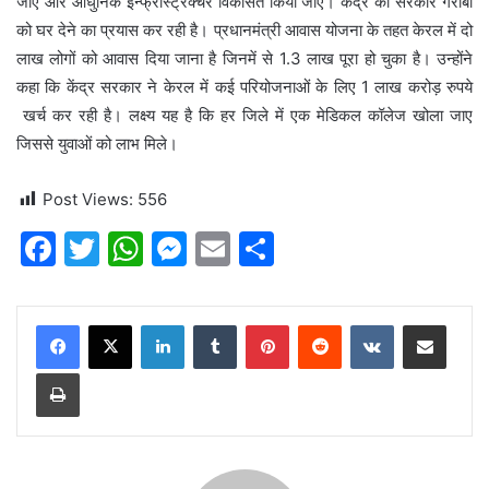
जाएं और आधुनिक इन्फ्रास्ट्रक्चर विकसित किया जाए। केंद्र की सरकार गरीबों
को घर देने का प्रयास कर रही है। प्रधानमंत्री आवास योजना के तहत केरल में दो
लाख लोगों को आवास दिया जाना है जिनमें से 1.3 लाख पूरा हो चुका है। उन्होंने
कहा कि केंद्र सरकार ने केरल में कई परियोजनाओं के लिए 1 लाख करोड़ रुपये
खर्च कर रही है। लक्ष्य यह है कि हर जिले में एक मेडिकल कॉलेज खोला जाए
जिससे युवाओं को लाभ मिले।
Post Views:
556
F
T
W
M
E
S
a
w
h
e
m
h
c
itt
at
s
ai
ar
LinkedIn
Tumblr
Pinterest
Reddit
VKontakte
Share via Email
e
er
s
s
l
e
Print
b
A
e
o
p
n
o
p
g