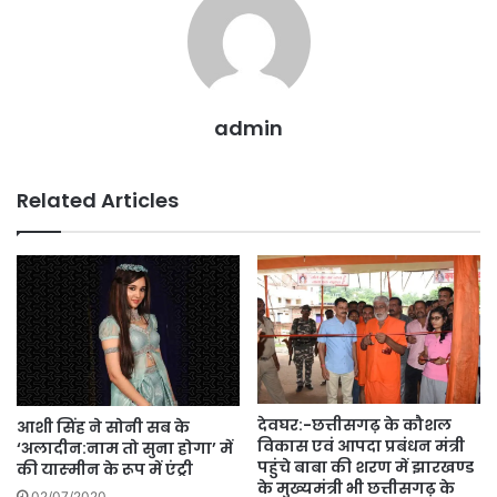
k
er
admin
Related Articles
देवघर:-छत्तीसगढ़ के कौशल
आशी सिंह ने सोनी सब के
विकास एवं आपदा प्रबंधन मंत्री
‘अलादीन:नाम तो सुना होगा’ में
पहुंचे बाबा की शरण में झारखण्ड
की यास्‍मीन के रूप में एंट्री
के मुख्यमंत्री भी छत्तीसगढ़ के
02/07/2020