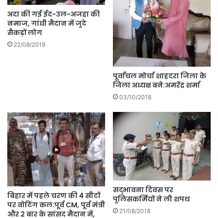
अदा की गई ईद-उल-अजहा की
नमाज, गांधी मैदान में जुटे
सैकड़ों लोग
22/08/2018
पूर्वांचल मोर्चा शाहदरा जिला के
जिला अध्यक्ष बने:अमरेंद्र शर्मा
03/10/2018
सद्भावना दिवस पर
बिहार में पहले चरण की 4 सीटों
पुलिसकर्मियों ने ली शपथ
पर वोटिंग कल:पूर्व CM, पूर्व मंत्री
21/08/2018
और 2 बार के सांसद मैदान में,