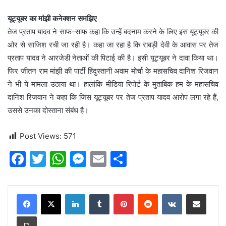
यूट्यूबर का मांझी कनेक्शन समझिए
तेज प्रताप यादव ने साफ-साफ कहा कि उन्‍हें बदनाम करने के लिए इस यूट्यूबर की
ओर से साजिश रची जा रही है। कहा जा रहा है कि राबड़ी देवी के आवास पर तेज
प्रताप यादव ने आरजेडी नेताओं की पिटाई की है। इसी यूट्यूबर ने दावा किया था।
फिर जीतन राम मांझी की पार्टी हिंदुस्‍तानी अवाम मोर्चा के महासचिव दानिश रिजवान
ने भी ये मामला उठाया था। हालांकि मीडिया रिपोर्ट के मुताबिक हम के महासचिव
दानिश रिजवान ने कहा कि जिस यूट्यूबर पर तेज प्रताप यादव आरोप लगा रहे हैं,
उससे उनका दोस्‍ताना संबंध है।
Post Views:
571
F
T
W
M
E
S
a
w
h
e
m
h
c
itt
at
s
ai
ar
LinkedIn
Tumblr
Pinterest
Reddit
VKontakte
Share via Email
e
er
s
s
l
e
Print
b
A
e