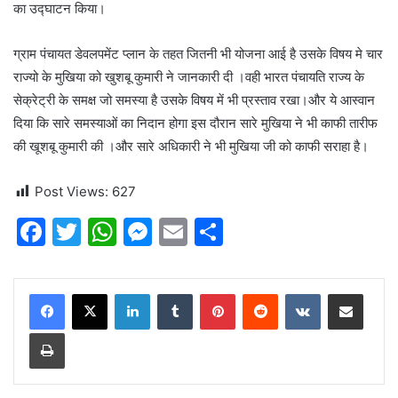
का उद्घाटन किया।
ग्राम पंचायत डेवलपमेंट प्लान के तहत जितनी भी योजना आई है उसके विषय मे चार
राज्यो के मुखिया को खुशबू कुमारी ने जानकारी दी ।वही भारत पंचायति राज्य के
सेक्रेट्री के समक्ष जो समस्या है उसके विषय में भी प्रस्ताव रखा।और ये आस्वान
दिया कि सारे समस्याओं का निदान होगा इस दौरान सारे मुखिया ने भी काफी तारीफ
की खूशबू कुमारी की ।और सारे अधिकारी ने भी मुखिया जी को काफी सराहा है।
Post Views:
627
F
T
W
M
E
S
a
w
h
e
m
h
c
itt
at
s
ai
ar
LinkedIn
Tumblr
Pinterest
Reddit
VKontakte
Share via Email
e
er
s
s
l
e
Print
b
A
e
o
p
n