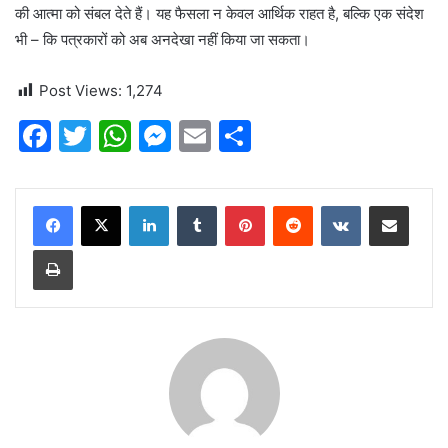
की आत्मा को संबल देते हैं। यह फैसला न केवल आर्थिक राहत है, बल्कि एक संदेश
भी – कि पत्रकारों को अब अनदेखा नहीं किया जा सकता।
Post Views:
1,274
F
T
W
M
E
S
a
w
h
e
m
h
c
itt
at
s
ai
ar
LinkedIn
Tumblr
Pinterest
Reddit
VKontakte
Share via Email
e
er
s
s
l
e
Print
b
A
e
o
p
n
o
p
g
k
er