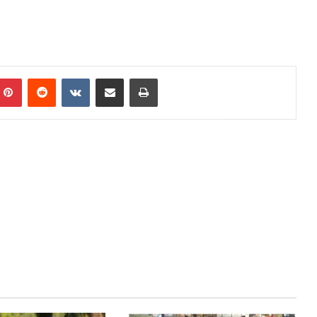
mblr
Pinterest
Reddit
VKontakte
Share via Email
Print