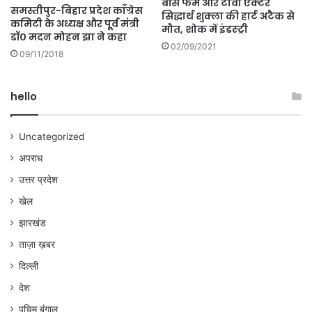
बॉस फेम और टीवी एक्टर
समस्तीपुर-बिहार प्रदेश काँग्रेस
सिद्धार्थ शुक्ला की हार्ट अटैक से
कमिटी के अध्यक्ष और पूूर्व मंंत्री
मौत, शोक में इंडस्ट्री
डॉ० मदन मोहन झा ने कहा
02/09/2021
09/11/2018
hello
Uncategorized
अपराध
उत्तर प्रदेश
खेल
झारखंड
ताज़ा ख़बर
दिल्ली
देश
पचिम बंगाल