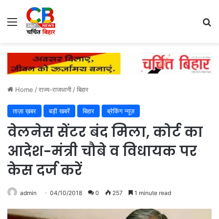
Menu
Se
Home
/
राज्य-राजधानी
/
बिहार
ताज़ा ख़बर
बड़ी खबरें
बिहार
ब्रेकिंग न्यूज़
वेलनेस सेंटर बंद मिला, कोर्ट का
आदेश-मंत्री चौबे व विधायक पर
केस दर्ज करें
admin
04/10/2018
0
257
1 minute read