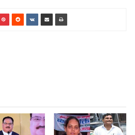
mblr
Pinterest
Reddit
VKontakte
Share via Email
Print