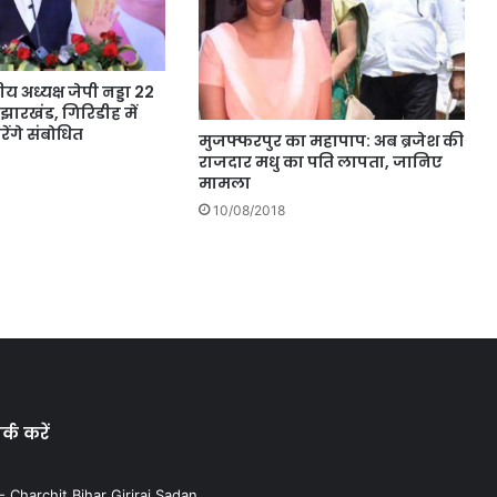
रीय अध्यक्ष जेपी नड्डा 22
झारखंड, गिरिडीह में
ंगे संबोधित
मुजफ्फरपुर का महापाप: अब ब्रजेश की
राजदार मधु का पति लापता, जानिए
मामला
10/08/2018
्क करें
 Charchit Bihar Giriraj Sadan,