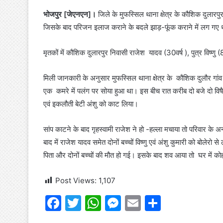
भोजपुर [जेएनएन]।
जिले के मुफस्सिल थाना क्षेत्र के कौशिक दुलारपुर
जिसके बाद परिजन इलाज कराने के बदले झाड़-फूंक कराने में लग गए थ
मृतकों में कौशिक दुलारपुर निवासी राजेश यादव (30वर्ष ), पुत्र विष्णु (
मिली जानकारी के अनुसार मुफस्सिल थाना क्षेत्र के कौशिक दुलौर गां
एक कमरे में पलंग पर सोया हुआ था। इस बीच रात करीब दो बजे दो विषैले
एवं इकलौती बेटी अंशु को काट लिया।
सांप काटने के बाद गृहस्वामी राजेश ने हो -हल्ला मचाया तो परिवार 
बाद में राजेश यादव समेत दोनों बच्चों विष्णु एवं अंशु कुमारी को बोले
पिता और दोनों बच्चों की मौत हो गई। इसके बाद शव आया तो घर में क
Post Views:
1,107
F
T
W
M
E
S
a
w
h
e
m
h