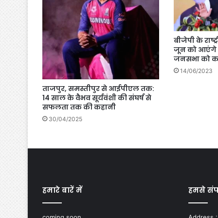
बीजेपी के राष्ट्
जून को आएंगे 
जनसभा को करे
14/06/2023
ताजपुर, समस्तीपुर से आईपीएल तक:
14 साल के वैभव सूर्यवंशी की संघर्ष से
सफलता तक की कहानी
30/04/2025
हमारे बारें में
हमसे संपर
coming soon...
Address :-