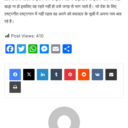
खड़ा ना हो इसलिए वह रहते नहीं हो उसे जगह से भाग जाते हैं। जो देश के लिए
राष्ट्रगीत राष्ट्रगान में नहीं रहता वह अपने को वफादार के सूची में अपना नाम बता
रहे हैं।
Post Views:
410
F
T
W
M
E
S
a
w
h
e
m
h
c
itt
at
s
ai
ar
LinkedIn
Tumblr
Pinterest
Reddit
VKontakte
Share via Email
e
er
s
s
l
e
Print
b
A
e
o
p
n
o
p
g
k
er