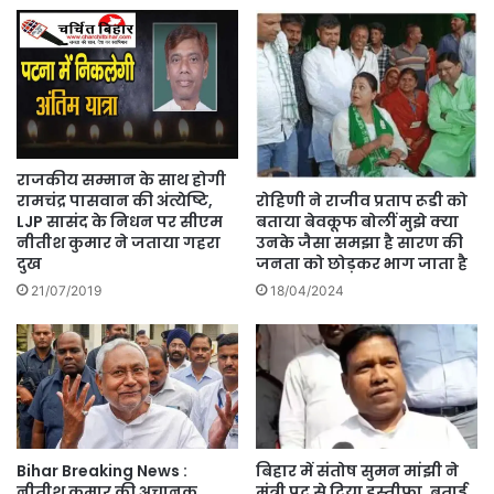
राजकीय सम्मान के साथ होगी
रोहिणी ने राजीव प्रताप रूडी को
रामचंद्र पासवान की अंत्येष्टि,
बताया बेवकूफ बोलीं मुझे क्या
LJP सासंद के निधन पर सीएम
उनके जैसा समझा है सारण की
नीतीश कुमार ने जताया गहरा
जनता को छोड़कर भाग जाता है
दुख
18/04/2024
21/07/2019
बिहार में संतोष सुमन मांझी ने
Bihar Breaking News :
मंत्री पद से दिया इस्तीफा, बताई
नीतीश कुमार की अचानक