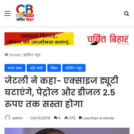
Menu
Se
Home
/
ब्रेकिंग न्यूज़
ताज़ा ख़बर
बड़ी खबरें
बिहार
ब्रेकिंग न्यूज़
जेटली ने कहा- एक्साइज ड्यूटी
घटाएंगे, पेट्रोल और डीजल 2.5
रुपए तक सस्ता होगा
admin
04/10/2018
0
375
Less than a minute