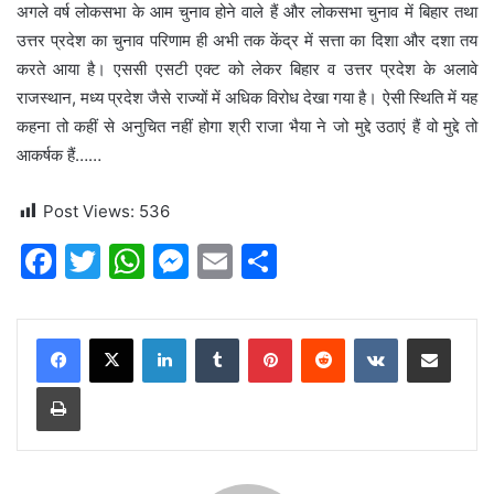
अगले वर्ष लोकसभा के आम चुनाव होने वाले हैं और लोकसभा चुनाव में बिहार तथा
उत्तर प्रदेश का चुनाव परिणाम ही अभी तक केंद्र में सत्ता का दिशा और दशा तय
करते आया है। एससी एसटी एक्ट को लेकर बिहार व उत्तर प्रदेश के अलावे
राजस्थान, मध्य प्रदेश जैसे राज्यों में अधिक विरोध देखा गया है। ऐसी स्थिति में यह
कहना तो कहीं से अनुचित नहीं होगा श्री राजा भैया ने जो मुद्दे उठाएं हैं वो मुद्दे तो
आकर्षक हैं……
Post Views:
536
F
T
W
M
E
S
a
w
h
e
m
h
c
itt
at
s
ai
ar
LinkedIn
Tumblr
Pinterest
Reddit
VKontakte
Share via Email
e
er
s
s
l
e
Print
b
A
e
o
p
n
o
p
g