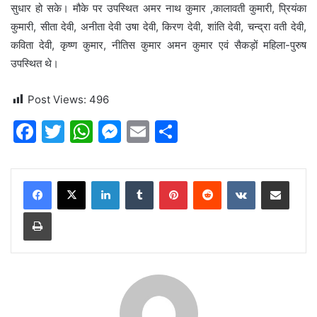
सुधार हो सके। मौके पर उपस्थित अमर नाथ कुमार ,कालावती कुमारी, प्रियंका
कुमारी, सीता देवी, अनीता देवी उषा देवी, किरण देवी, शांति देवी, चन्द्रा वती देवी,
कविता देवी, कृष्ण कुमार, नीतिस कुमार अमन कुमार एवं सैकड़ों महिला-पुरुष
उपस्थित थे।
Post Views:
496
F
T
W
M
E
S
a
w
h
e
m
h
c
itt
at
s
ai
ar
LinkedIn
Tumblr
Pinterest
Reddit
VKontakte
Share via Email
e
er
s
s
l
e
Print
b
A
e
o
p
n
o
p
g
k
er