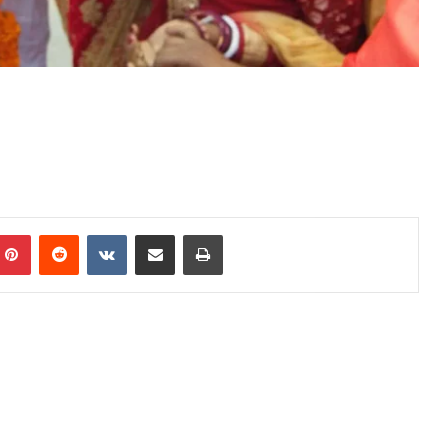
mblr
Pinterest
Reddit
VKontakte
Share via Email
Print