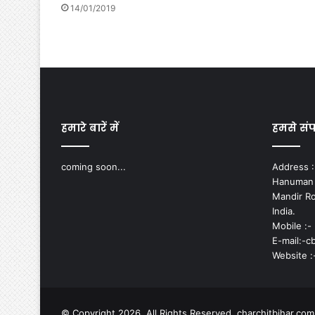
14/01/2019
हमारे बारें में
हमसे संपर
coming soon...
Address :-
Hanuman N
Mandir Ro
India.
Mobile :-
E-mail:-
Website :
© Copyright 2026, All Rights Reserved. charchitbihar.co