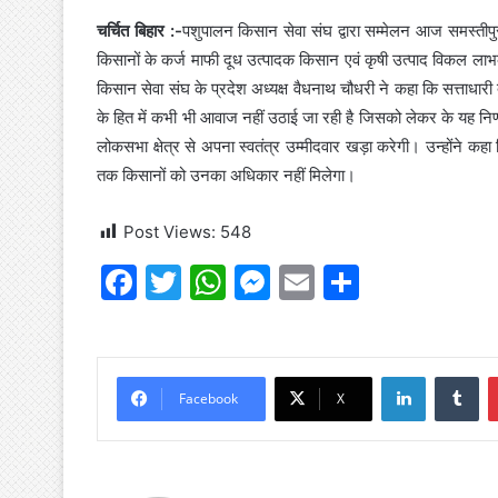
चर्चित बिहार :-
पशुपालन किसान सेवा संघ द्वारा सम्मेलन आज समस्तीप
किसानों के कर्ज माफी दूध उत्पादक किसान एवं कृषी उत्पाद विकल लाभक
किसान सेवा संघ के प्रदेश अध्यक्ष वैधनाथ चौधरी ने कहा कि सत्ताधारी द
के हित में कभी भी आवाज नहीं उठाई जा रही है जिसको लेकर के यह निर
लोकसभा क्षेत्र से अपना स्वतंत्र उम्मीदवार खड़ा करेगी। उन्होंने क
तक किसानों को उनका अधिकार नहीं मिलेगा।
Post Views:
548
F
T
W
M
E
S
a
w
h
e
m
h
c
itt
at
s
ai
ar
e
er
s
s
l
e
LinkedIn
Tu
Facebook
X
b
A
e
o
p
n
o
p
g