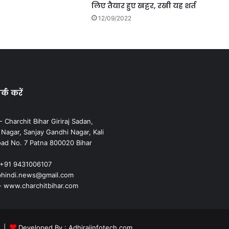
लिए तैयार हुए खट्टर, रखी यह शर्त
12/09/2022
्क करें
 Charchit Bihar Giriraj Sadan,
agar, Sanjay Gandhi Nagar, Kali
ad No. 7 Patna 800020 Bihar
 +91 9431006107
cbhindi.news@gmail.com
- www.charchitbihar.com
m |
Developed By : Adhirajinfotech.com