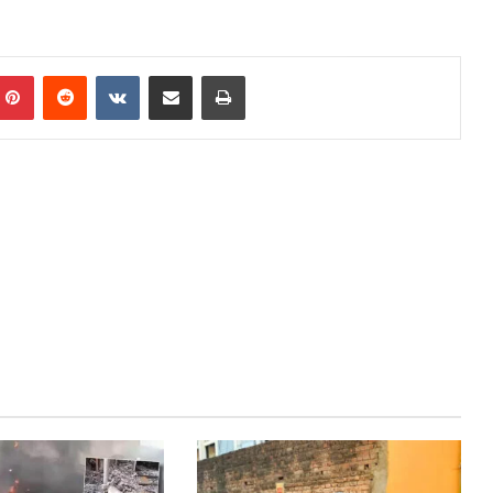
mblr
Pinterest
Reddit
VKontakte
Share via Email
Print