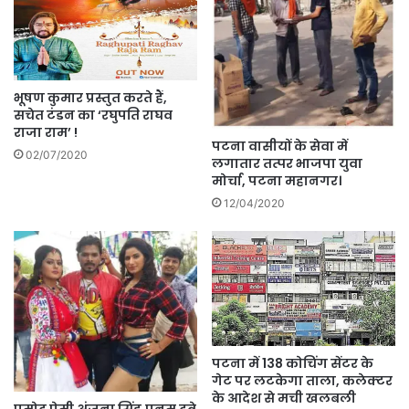
भूषण कुमार प्रस्तुत करते हैं,
सचेत टंडन का ‘रघुपति राघव
राजा राम’ !
पटना वासीयों के सेवा में
02/07/2020
लगातार तत्पर भाजपा युवा
मोर्चा, पटना महानगर।
12/04/2020
पटना में 138 कोचिंग सेंटर के
गेट पर लटकेगा ताला, कलेक्‍टर
के आदेश से मची खलबली