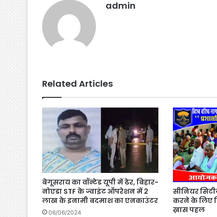
admin
k
er
Related Articles
बेगूसराय का वॉन्टेड यूपी में ढेर, बिहार-
सीनियर सिटीज
नोएडा STF के ज्वाइंट ऑपरेशन में 2
करने के लिए
लाख के इनामी बदमाश का एनकाउंटर
ख़ास पहल
06/06/2024