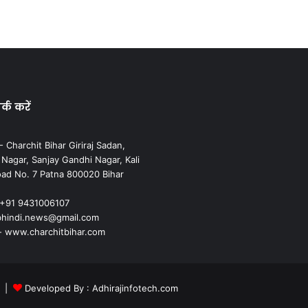
्क करें
 Charchit Bihar Giriraj Sadan,
agar, Sanjay Gandhi Nagar, Kali
ad No. 7 Patna 800020 Bihar
 +91 9431006107
cbhindi.news@gmail.com
- www.charchitbihar.com
m |
Developed By : Adhirajinfotech.com