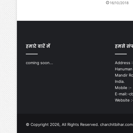
16/10/2018
हमारे बारें में
हमसे संपर
coming soon...
Address :-
Hanuman N
Mandir Ro
India.
Mobile :-
E-mail:-
Website :
© Copyright 2026, All Rights Reserved. charchitbihar.co