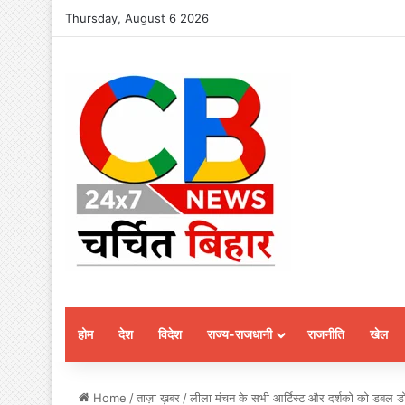
Thursday, August 6 2026
होम
देश
विदेश
राज्य-राजधानी
राजनीति
खेल
Home
/
ताज़ा ख़बर
/
लीला मंचन के सभी आर्टिस्ट और दर्शको को डबल डोज