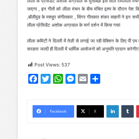
लीला के प्रेसिडेंट अशोक अग्रवाल के मुताबिक़ इस साल रामलीला मंचन 
जाएगा , इन गीतों को लीला मंचन के बीच मंचित द्र्श्य के दौरान पेश क
,बॉलीवुड के मशहूर संगीतकार , सिंगर गीतकार शंकर साहनी ने इन सभी गीत
लीला प्रेसिडेंट अशोक अग्रवाल के मार्ग दर्शन में किया गया!
लीला कमिटी ने दिल्ली में तेज़ी से लगाई जा रही वेक्सिन के लिए पीं ए
सरक़ार जल्दी ही दिल्ली में धार्मिक आयोजनो को अनुमति प्रदान करेगी!!
Post Views:
537
F
T
W
M
E
S
a
w
h
e
m
h
c
itt
at
s
ai
ar
e
er
s
s
l
e
LinkedIn
Tu
Facebook
X
b
A
e
o
p
n
o
p
g