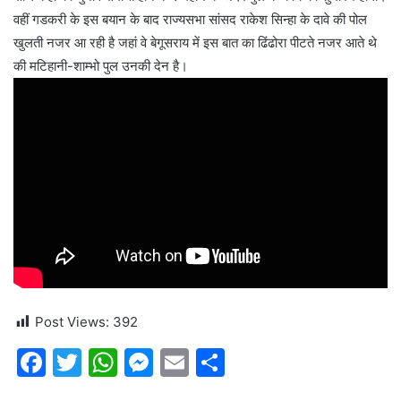
वहीं गडकरी के इस बयान के बाद राज्यसभा सांसद राकेश सिन्हा के दावे की पोल
खुलती नजर आ रही है जहां वे बेगूसराय में इस बात का ढिंढोरा पीटते नजर आते थे
की मटिहानी-शाम्भो पुल उनकी देन है।
Post Views:
392
F
T
W
M
E
S
a
w
h
e
m
h