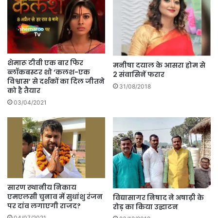
शेमारू टीवी एक बार फिर
​मनीषा दयाल के आसरा होम से
ब्लॉकबस्टर शो ‘कलश-एक
2 संवासिनें फरार
विश्वास’ से दर्शकों का दिल जीतने
31/08/2018
को है तैयार
03/04/2021
सारण स्थानीय निकाय
एमएलसी चुनाव में सुधांशु रंजन
विद्यासागर निषाद ने अषाढ़ी के
पर दांव लगाएगी राजद?
रोड़ का किया उद्घाटन
04/07/2021