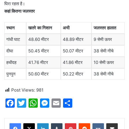
घिरा रहता है।
कहां कितना जलस्तर
स्थान
खतरे का निशान
अभी
जलस्तर हालात
गांधी घाट
48.60 मीटर
48.89 मीटर
9 सेमी ऊपर
दीघा
50.45 मीटर
50.07 मीटर
38 सेमी नीचे
हथीदह
41.76 मीटर
41.86 मीटर
10 सेमी ऊपर
पुनपुन
50.60 मीटर
50.22 मीटर
38 सेमी नीचे
Post Views:
981
F
T
W
M
E
S
a
w
h
e
m
h
c
itt
at
s
ai
ar
LinkedIn
Tumblr
Pinterest
Reddit
VKontakte
Share via Email