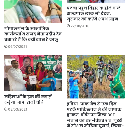
पटना पहुंचे बिहार के होने वाले
राज्यपाल लाल जी टंडन,
गुरुवार को करेंगे शपथ ग्रहण
22/08/2018
गोपालगंज के सामाजिक
कार्यकर्ता व राजद नेता प्रदीप देव
बता रहे हैं कि क्यों खास है लालू
06/07/2021
महिलाओं के हक़ की लड़ाई
लड़ेगा जाप: रानी चौबे
इंडिया-पाक मैच से एक दिन
पहले पाकिस्तान ने की नापाक
08/03/2021
हरकत, बॉर्डर पर मिला BSF
जवान का क्षत-विक्षत शव, गुस्से
में सोशल मीडिया यूजर्स, लिखा-