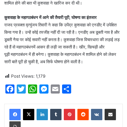
शामिल होने की बात भी कुशवाहा ने खारिज कर दी थी।
कुशवाहा के
महागठबंधन
में आने की तैयारी पूरी, घोषणा का इंतजार
राजद प्रवक्ता मृत्युंजय तिवारी ने कहा कि उपेंद्र कुशवाहा को एनडीए में उपेक्षित
किया गया है। उन्हें कोई तरजीह नहीं दी जा रही है। एनडीए अब डूबती नाव है और
डूबती नैया पर कोई सवारी नहीं करता है। कुशवाहा जिस विचारधारा की लड़ाई लड़
रहे हैं वो
महागठबंधन
में आकर ही लड़ी जा सकती है। खीर, खिचड़ी और
पूड़ी
महागठबंधन
में ही बनेगा। कुशवाहा के
महागठबंधन
में शामिल होने को लेकर
सारी बातें पूरी हो चुकी है, अब सिर्फ घोषणा होने वाली है।
Post Views:
1,179
F
T
W
M
E
S
a
w
h
e
m
h
c
itt
at
s
ai
ar
LinkedIn
Tumblr
Pinterest
Reddit
VKontakte
Share via Email
e
er
s
s
l
e
Print
b
A
e