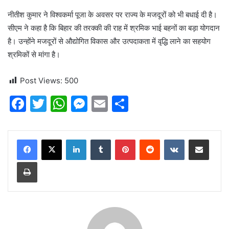
नीतीश कुमार ने विश्वकर्मा पूजा के अवसर पर राज्य के मजदूरों को भी बधाई दी है।
सीएम ने कहा है कि बिहार की तरक्की की राह में श्रमिक भाई बहनों का बड़ा योगदान
है। उन्होंने मजदूरों से औद्योगित विकास और उत्पदाकता में वृद्धि लाने का सहयोग
श्रमिकों से मांगा है।
Post Views:
500
F
T
W
M
E
S
a
w
h
e
m
h
c
itt
at
s
ai
ar
LinkedIn
Tumblr
Pinterest
Reddit
VKontakte
Share via Email
e
er
s
s
l
e
Print
b
A
e
o
p
n
o
p
g
k
er