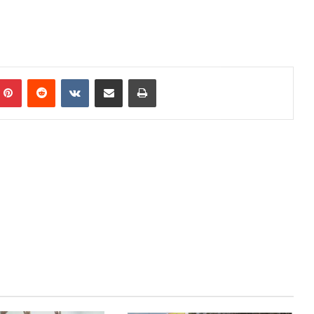
mblr
Pinterest
Reddit
VKontakte
Share via Email
Print