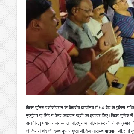
बिहार पुलिस एसोंसीएशन के केंद्रीय कार्यालय में 94 बैच के पुलिस अधिकार
मृत्युंजय कु सिंह ने केक काटकर खुशी का इजहार किए।बिहार पुलिस में सं
राजगीर,कृपाशंकर जयसवाल जी,रघुनाथ जी,भास्कर जी,विजय कुमार जी,शा
जी,केसरी चंद जी,कृष्ण कुमार गुप्ता जी,तेज नारायण पासवान जी,रानी क