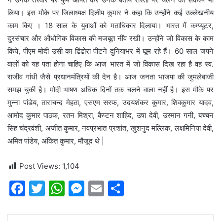
लिया। इस मौके पर जिलाध्यक्ष दिलीप कुमार ने कहा कि उन्होंने कई उल्लेखनीय
काम किए । 18 साल के युवाओं को मताधिकार दिलाया। भारत में कम्प्यूटर,
दुरसंचार और औधोगिक विकास की मजबूत नींव रखी। उन्होंने जो विकास के काम
किये, पीएम मोदी उसी का ढिंढोरा पीटने दुनियाभर में घूम रहे हैं। 60 साल जपने
वालों को यह पता होना चाहिए कि आज भारत में जो विकास दिख रहा है वह स्व.
राजीव गांधी जैसे प्रधानमंत्रियों की देन है। आज जनता भाजपा की जुमलेबाजी
समझ चुकी है। मोदी भाषण अधिक दिनों तक चलने वाला नहीं है। इस मौके पर
मुन्ना पांडेय, ताराचन्द मेहता, एसएम सरफ, उदयशंकर कुमार, शिवकुमार यादव,
आमोद कुमार पाठक, रतन मिश्रा, कैप्टन शाहिद, उषा देवी, उस्मान गनी, बच्चन
सिंह चंद्रवंशी, अजीत कुमार, नवप्रभात प्रशांत, खुशनुद मल्लिक, लक्षमिनिया देवी,
अमित पांडेय, अंकित कुमार, मौजूद थे |
Post Views:
1,104
F
T
W
M
E
S
a
w
h
e
m
h
c
itt
at
s
ai
ar