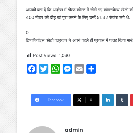
आपको बता दें कि अप्रैल में गोल्ड कोस्ट में खेले गए कॉमनवेल्थ खेलो
400 मीटर की दौड़ को पूरा करने के लिए उन्हें 51.32 सेकंड लगे थे.
0
टिप्पणियांइस फोटो पत्रकार ने अपने पहले ही प्रयास में फतह किया माउं
Post Views:
1,060
F
T
W
M
E
S
a
w
h
e
m
h
c
itt
at
s
ai
ar
e
er
s
s
l
e
LinkedIn
Tu
Facebook
X
b
A
e
o
p
n
o
p
g
admin