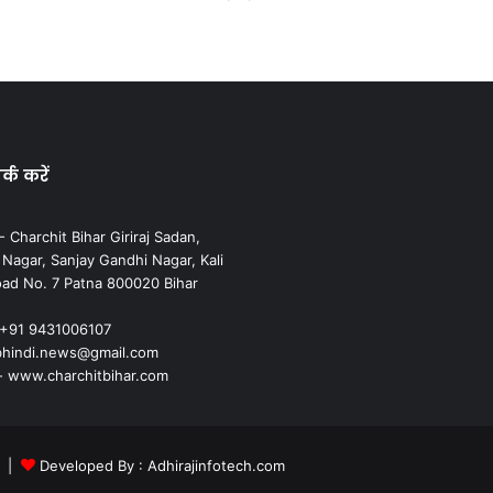
्क करें
 Charchit Bihar Giriraj Sadan,
agar, Sanjay Gandhi Nagar, Kali
ad No. 7 Patna 800020 Bihar
 +91 9431006107
cbhindi.news@gmail.com
- www.charchitbihar.com
m |
Developed By : Adhirajinfotech.com