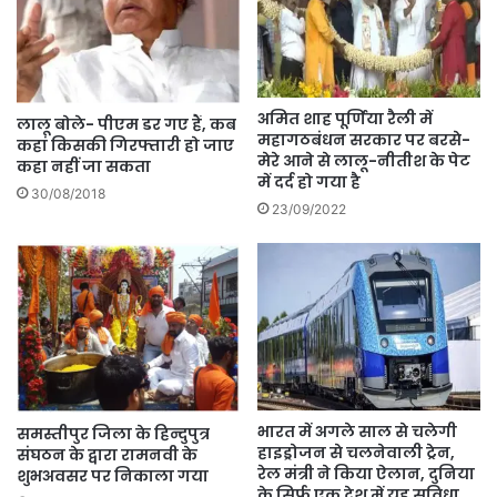
अमित शाह पूर्णिया रैली में
​लालू बोले- पीएम डर गए हैं, कब
महागठबंधन सरकार पर बरसे-
कहां किसकी गिरफ्तारी हो जाए
मेरे आने से लालू-नीतीश के पेट
कहा नहीं जा सकता
में दर्द हो गया है
30/08/2018
23/09/2022
भारत में अगले साल से चलेगी
समस्तीपुर जिला के हिन्दुपुत्र
हाइड्रोजन से चलनेवाली ट्रेन,
संघठन के द्वारा रामनवी के
रेल मंत्री ने किया ऐलान, दुनिया
शुभअवसर पर निकाला गया
के सिर्फ एक देश में यह सुविधा