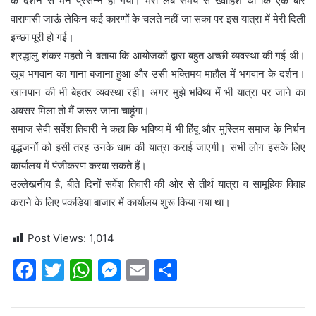
के दर्शन से मन प्रसन्न हो गया। मेरी लंबे समय से ख्वाहिश थी कि एक बार
वाराणसी जाऊं लेकिन कई कारणों के चलते नहीं जा सका पर इस यात्रा में मेरी दिली
इच्छा पूरी हो गई।
श्रद्धालु शंकर महतो ने बताया कि आयोजकों द्वारा बहुत अच्छी व्यवस्था की गई थी।
खूब भगवान का गाना बजाना हुआ और उसी भक्तिमय माहौल में भगवान के दर्शन।
खानपान की भी बेहतर व्यवस्था रही। अगर मुझे भविष्य में भी यात्रा पर जाने का
अवसर मिला तो मैं जरूर जाना चाहूंगा।
समाज सेवी सर्वेश तिवारी ने कहा कि भविष्य में भी हिंदू और मुस्लिम समाज के निर्धन
वृद्धजनों को इसी तरह उनके धाम की यात्रा कराई जाएगी। सभी लोग इसके लिए
कार्यालय में पंजीकरण करवा सकते हैं।
उल्लेखनीय है, बीते दिनों सर्वेश तिवारी की ओर से तीर्थ यात्रा व सामूहिक विवाह
कराने के लिए पकड़िया बाजार में कार्यालय शुरू किया गया था।
Post Views:
1,014
F
T
W
M
E
S
a
w
h
e
m
h
c
itt
at
s
ai
ar