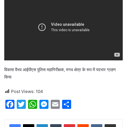
विकास वैभव आईपीएस पुलिस महानिरीक्षक, मगध क्षेत्र के रूप में पदभार ग्रहण
किया
Post Views:
104
F
T
W
M
E
S
a
w
h
e
m
h
c
itt
at
s
ai
ar
LinkedIn
Tumblr
Pinterest
Reddit
VKontakte
Share via Email