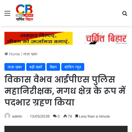
Menu
Se
Home
/
ताज़ा ख़बर
ताज़ा ख़बर
बड़ी खबरें
बिहार
ब्रेकिंग न्यूज़
विकास वैभव आईपीएस पुलिस
महानिरीक्षक, मगध क्षेत्र के रूप में
पदभार ग्रहण किया
admin
13/05/2026
0
79
Less than a minute