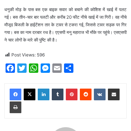
धनुकी मोड़ के पास बस एक बाइक सवार को बचाने की कोशिश में खाई में पलट
गई। बस तीन-चार बार पलटी और करीब 20 फीट नीचे खाई में जा गिरी। वह नीचे
मौजूद बिजली के हाईटेंशन तार के टावर से टकरा गई, जिससे टावर सड़क पर गिर
गया। बस का नाम दरबार रथ है। एएसपी मनु महाराज भी मौके पर पहुंचे। एसएसपी
ने चार लोगों के मारे की पुष्टि की है।
Post Views:
596
F
T
W
M
E
S
a
w
h
e
m
h
c
itt
at
s
ai
ar
LinkedIn
Tumblr
Pinterest
Reddit
VKontakte
Share via Email
e
er
s
s
l
e
Print
b
A
e
o
p
n
o
p
g