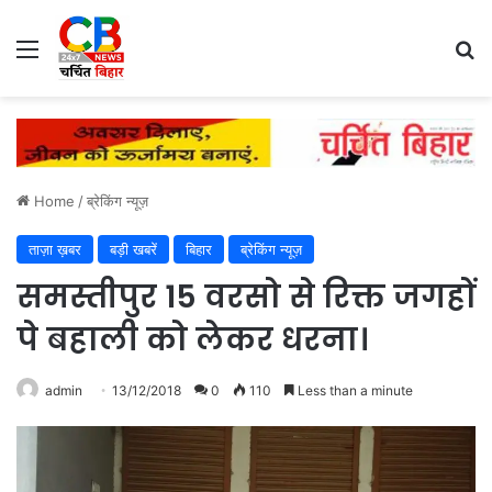
Menu
Se
Home
/
ब्रेकिंग न्यूज़
ताज़ा ख़बर
बड़ी खबरें
बिहार
ब्रेकिंग न्यूज़
समस्तीपुर 15 वरसो से रिक्त जगहों
पे बहाली को लेकर धरना।
admin
13/12/2018
0
110
Less than a minute