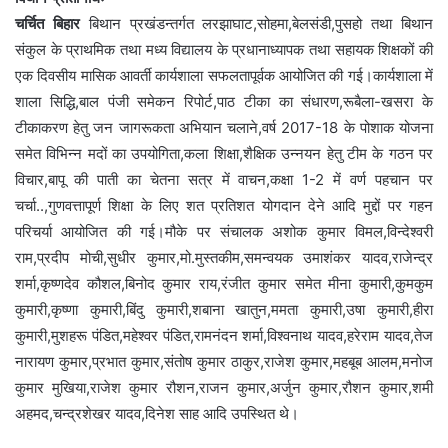
चर्चित बिहार
बिथान प्रखंडन्तर्गत लरझाघाट,सोहमा,बेलसंडी,पुसहो तथा बिथान
संकुल के प्राथमिक तथा मध्य विद्यालय के प्रधानाध्यापक तथा सहायक शिक्षकों की
एक दिवसीय मासिक आवर्ती कार्यशाला सफलतापूर्वक आयोजित की गई।कार्यशाला में
शाला सिद्धि,बाल पंजी समेकन रिपोर्ट,पाठ टीका का संधारण,रूबैला-खसरा के
टीकाकरण हेतु जन जागरूकता अभियान चलाने,वर्ष 2017-18 के पोशाक योजना
समेत विभिन्न मदों का उपयोगिता,कला शिक्षा,शैक्षिक उन्नयन हेतु टीम के गठन पर
विचार,बापू की पाती का चेतना सत्र में वाचन,कक्षा 1-2 में वर्ण पहचान पर
चर्चा..,गुणवत्तापूर्ण शिक्षा के लिए शत प्रतिशत योगदान देने आदि मुद्दों पर गहन
परिचर्या आयोजित की गई।मौके पर संचालक अशोक कुमार विमल,विन्देश्वरी
राम,प्रदीप मोची,सुधीर कुमार,मो.मुस्तकीम,समन्वयक उमाशंकर यादव,राजेन्द्र
शर्मा,कृष्णदेव कौशल,बिनोद कुमार राय,रंजीत कुमार समेत मीना कुमारी,कुमकुम
कुमारी,कृष्णा कुमारी,बिंदु कुमारी,शबाना खातुन,ममता कुमारी,उषा कुमारी,हीरा
कुमारी,मुशहरू पंडित,महेश्वर पंडित,रामनंदन शर्मा,विश्वनाथ यादव,हरेराम यादव,तेज
नारायण कुमार,प्रभात कुमार,संतोष कुमार ठाकुर,राजेश कुमार,महबूब आलम,मनोज
कुमार मुखिया,राजेश कुमार रौशन,राजन कुमार,अर्जुन कुमार,रौशन कुमार,शमी
अहमद,चन्द्रशेखर यादव,दिनेश साह आदि उपस्थित थे।