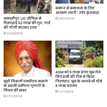
समाज में समानता के लिए
आरक्षण जरूरी : उपेंद्र कुशवाहा
समस्तीपुर: LIC ऑफिस में
06/10/2018
दिनदहाड़े 52 लाख की लूट, गार्ड
की गोली मारकर हत्या
30/08/2018
ADM को 6 लाख रुपए घूस लेते
निगरानी की टीम ने किया
झूठी निकली एमडीएच मसाले
गिरफ्तार, घूस के अलावे भी पौने
के स्वामी धर्मपाल गुलाटी के
6 लाख बरामद
निधन की खबर
17/11/2018
07/10/2018