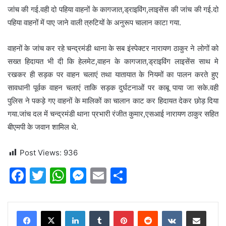
जांच की गई.वही दो पहिया वाहनों के कागजात,ड्राइविंग,लाइसेंस की जांच की गई.दो
पहिया वाहनों में पाए जाने वाली त्रुटियों के अनुरूप चालान काटा गया.
वाहनों के जांच कर रहे चन्द्रमंडी थाना के सब इंस्पेक्टर नारायण ठाकुर ने लोगों को
सख्त हिदायत भी दी कि हेलमेट,वाहन के कागजात,ड्राइविंग लाइसेंस साथ मे
रखकर ही सड़क पर वाहन चलाएं तथा यातायात के नियमों का पालन करते हुए
सावधानी पूर्वक वाहन चलाएं ताकि सड़क दुर्घटनाओं पर काबू पाया जा सके.वही
पुलिस ने पकड़े गए वाहनों के मालिकों का चालान काट कर हिदायत देकर छोड़ दिया
गया.जांच दल में चन्द्रमंडी थाना प्रभारी रंजीत कुमार,एसआई नारायण ठाकुर सहित
बीएमपी के जवान शामिल थे.
Post Views:
936
F
T
W
M
E
S
a
w
h
e
m
h
c
itt
at
s
ai
ar
LinkedIn
Tumblr
Pinterest
Reddit
VKontakte
Share via Email
e
er
s
s
l
e