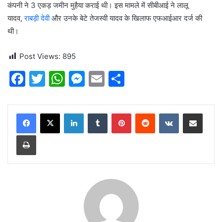
कंपनी ने 3 एकड़ जमीन मुहैया कराई थी। इस मामले में सीबीआई ने लालू
यादव,
राबड़ी देवी
और उनके बेटे तेजस्वी यादव के खिलाफ एफआईआर दर्ज की
थी।
Post Views:
895
F
T
W
M
E
S
a
w
h
e
m
h
c
itt
at
s
ai
ar
LinkedIn
Tumblr
Pinterest
Reddit
VKontakte
Share via Email
e
er
s
s
l
e
Print
b
A
e
o
p
n
o
p
g
k
er