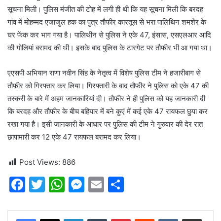
सूचना मिली। पुलिस मंजीत की टोह में लगी ही थी कि यह सूचना मिली कि बरदह
गांव में मोहम्मद एजाजुल हक का पुत्र तौफीर कारतूस से भरा पालिथिन शमशेर के
घर फेंक कर भाग गया है। पालिथीन से पुलिस ने एके 47, इंसास, एसएलआर आदि
की गोलियां बरामद की थी। इसके बाद पुलिस के टारगेट पर तौफीर भी आ गया था।
एएसपी अभियान राणा नवीन सिंह के नेतृत्व में विशेष पुलिस टीम ने हजारीबाग से
तौफीर को गिरफ्तार कर लिया। गिरफ्तारी के बाद तौफीर ने पुलिस को एके 47 की
तस्करी के बारे में अहम जानकारियां दी। तौफीर ने ही पुलिस को यह जानकारी दी
कि बरदह और तौफीर के बीच बहियार में बने कुएं में कई एके 47 रायफल छुपा कर
रखा गया है। इसी जानकारी के आधार पर पुलिस की टीम ने गुरुवार की देर रात
छापामारी कर 12 एके 47 रायफल बरामद कर लिया।
Post Views:
886
F
T
W
M
E
S
a
w
h
e
m
h
c
itt
at
s
ai
ar
LinkedIn
Tumblr
Pinterest
Reddit
VKontakte
Share via Email