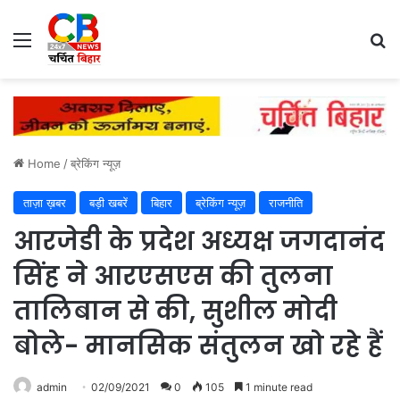
Menu
Se
Home
/
ब्रेकिंग न्यूज़
ताज़ा ख़बर
बड़ी खबरें
बिहार
ब्रेकिंग न्यूज़
राजनीति
आरजेडी के प्रदेश अध्यक्ष जगदानंद
सिंह ने आरएसएस की तुलना
तालिबान से की, सुशील मोदी
बोले- मानसिक संतुलन खो रहे हैं
admin
02/09/2021
0
105
1 minute read