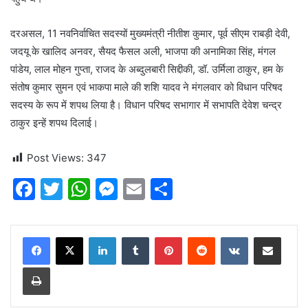
दरअसल, 11 नवनिर्वाचित सदस्यों मुख्यमंत्री नीतीश कुमार, पूर्व सीएम राबड़ी देवी,
जदयू के खालिद अनवर, सैयद फैसल अली, भाजपा की अनामिका सिंह, मंगल
पांडेय, लाल मोहन गुप्ता, राजद के अब्दुलबारी सिद्दीकी, डॉ. उर्मिला ठाकुर, हम के
संतोष कुमार सुमन एवं भाकपा माले की शशि यादव ने मंगलवार को विधान परिषद
सदस्य के रूप में शपथ लिया है। विधान परिषद सभागार में सभापति देवेश चन्द्र
ठाकुर इन्हें शपथ दिलाई।
Post Views:
347
F
T
W
M
E
S
a
w
h
e
m
h
c
itt
at
s
ai
ar
LinkedIn
Tumblr
Pinterest
Reddit
VKontakte
Share via Email
e
er
s
s
l
e
Print
b
A
e
o
p
n